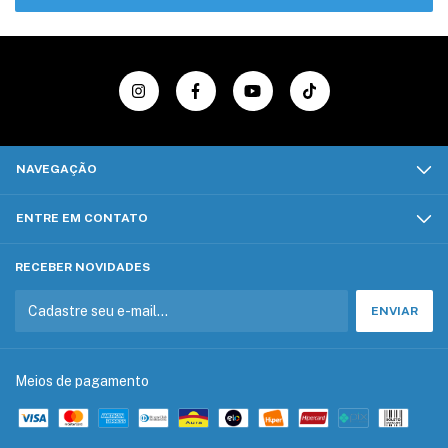
NAVEGAÇÃO
ENTRE EM CONTATO
RECEBER NOVIDADES
Meios de pagamento