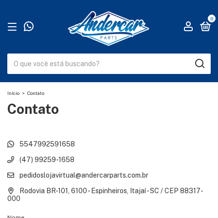
0
Início
>
Contato
Contato
5547992591658
(47) 99259-1658‬
pedidoslojavirtual@andercarparts.com.br
Rodovia BR-101, 6100 - Espinheiros, Itajaí - SC / CEP 88317-
000
Nome