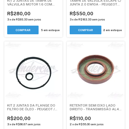
KIT 2 JUNTAS DE TAMPA DE
TAMPA DE VALVULA ESCAPE C/
VÁLVULAS MOTOR 1.6 COM
JUNTA 2.0 EW10A - PEUGEOT
DEFLETOR - PEUGEOT /
307, 308, 408 / CITROEN C4
CITROEN TU5JP4 - ANDERCAR
TODOS, C5 X7 - ORIGINAL
R$280,00
R$550,00
3
x
de
R$93,33
sem juros
3
x
de
R$183,33
sem juros
5
em estoque
2
em estoque
KIT 2 JUNTAS DA FLANGE DO
RETENTOR SEMI EIXO LADO
FILTRO DE ÓLEO - PEUGEOT /
DIREITO - TRANSMISSÃO AL4 E
CITROEN 1.4, 1.5, 1.6 -
AT8 - PEUGEOT / CITROEN
ANDERCAR
TODOS 1.6 2.0 - ANDERCAR
R$200,00
R$110,00
3
x
de
R$66,67
sem juros
2
x
de
R$55,00
sem juros