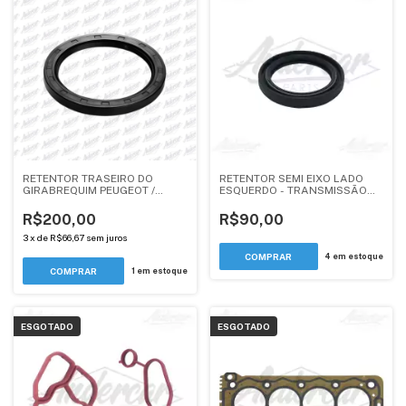
RETENTOR TRASEIRO DO
RETENTOR SEMI EIXO LADO
GIRABREQUIM PEUGEOT /
ESQUERDO - TRANSMISSÃO
CITROEN 1.4 TU3JP, 1.5 TU4JP,
AL4 E AT8 - PEUGEOT /
1.6 TU5JP4 - EC5
CITROEN TODOS 1.6 2.0 -
R$200,00
R$90,00
ANDERCAR
3
x
de
R$66,67
sem juros
4
em estoque
1
em estoque
ESGOTADO
ESGOTADO