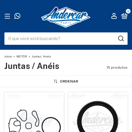
0
Início
>
MOTOR
>
Juntas / Anéis
Juntas / Anéis
15 produtos
ORDENAR