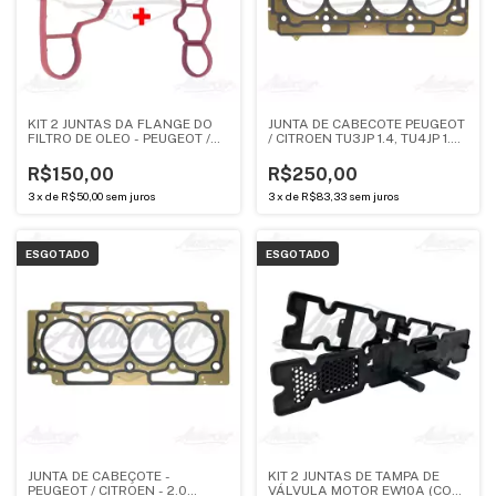
KIT 2 JUNTAS DA FLANGE DO
JUNTA DE CABECOTE PEUGEOT
FILTRO DE OLEO - PEUGEOT /
/ CITROEN TU3JP 1.4, TU4JP 1.5 -
CITROEN 2.0 EW10A -
CHAPA
ANDERCAR
R$150,00
R$250,00
3
x
de
R$50,00
sem juros
3
x
de
R$83,33
sem juros
ESGOTADO
ESGOTADO
JUNTA DE CABEÇOTE -
KIT 2 JUNTAS DE TAMPA DE
PEUGEOT / CITROEN - 2.0
VÁLVULA MOTOR EW10A (COM