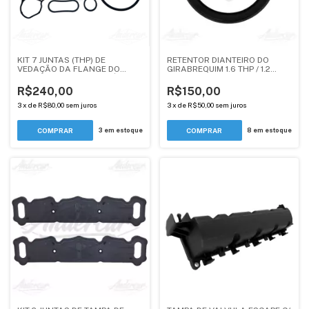
KIT 7 JUNTAS (THP) DE
RETENTOR DIANTEIRO DO
VEDAÇÃO DA FLANGE DO
GIRABREQUIM 1.6 THP / 1.2
FILTRO E RADIADOR DE ÓLEO -
PURETECH - PEUGEOT /
PEUGEOT / CITROEN / DS -
CITROEN / DS - ANDERCAR
R$240,00
R$150,00
ANDERCAR
3
x
de
R$80,00
sem juros
3
x
de
R$50,00
sem juros
3
em estoque
8
em estoque