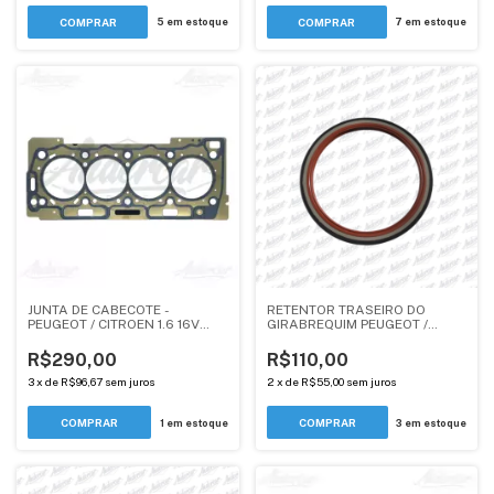
5
em estoque
7
em estoque
JUNTA DE CABECOTE -
RETENTOR TRASEIRO DO
PEUGEOT / CITROEN 1.6 16V
GIRABREQUIM PEUGEOT /
TU5JP4 / EC5
CITROEN 2.0 EW10JP4 - EW10A
R$290,00
R$110,00
3
x
de
R$96,67
sem juros
2
x
de
R$55,00
sem juros
1
em estoque
3
em estoque