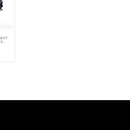
GEOT
3,
O