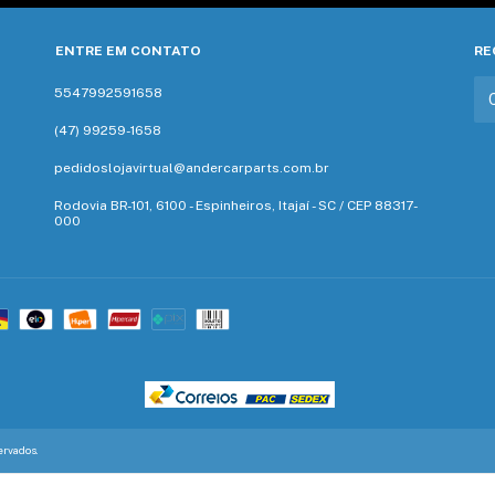
ENTRE EM CONTATO
RE
5547992591658
(47) 99259-1658‬
pedidoslojavirtual@andercarparts.com.br
Rodovia BR-101, 6100 - Espinheiros, Itajaí - SC / CEP 88317-
000
ervados.