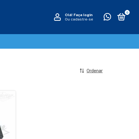
0
Olá!
Faça login
Ou cadastre-se
Ordenar