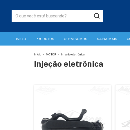
INÍCIO
PRODUTOS
QUEM SOMOS
SAIBA MAIS
C
Início
>
MOTOR
>
Injeção eletrônica
Injeção eletrônica