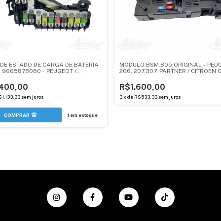
 DE ESTADO DE CARGA DE BATERIA
MÓDULO BSM B05 ORIGINAL - PEU
) 9665878080 - PEUGEOT /
206, 207,307, PARTNER / CITROEN C
EN - ANDERCAR
XSARA PICASSO, BERLINGO - NOV
400,00
R$1.600,00
$1.133,33
sem juros
3
x
de
R$533,33
sem juros
1
em estoque