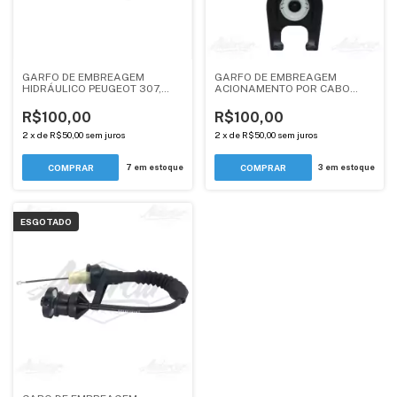
GARFO DE EMBREAGEM
GARFO DE EMBREAGEM
HIDRÁULICO PEUGEOT 307,
ACIONAMENTO POR CABO
308, 408 / CITROEN C4
PEUGEOT PARTNER / XSARA,
PALLAS, C4 VTR, C4 HB,
XSARA PICASSO, BERLINGO
R$100,00
R$100,00
XSARA PICASSO 2.0 -
1.8, 2.0 - ANDERCAR
ANDERCAR
2
x
de
R$50,00
sem juros
2
x
de
R$50,00
sem juros
7
em estoque
3
em estoque
ESGOTADO