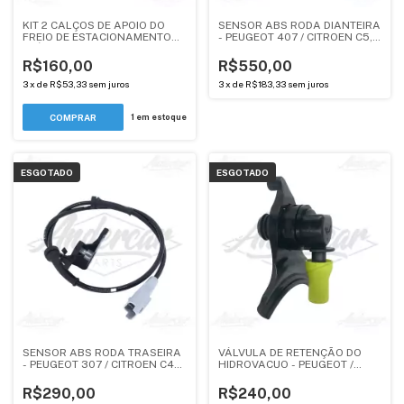
KIT 2 CALÇOS DE APOIO DO
SENSOR ABS RODA DIANTEIRA
FREIO DE ESTACIONAMENTO
- PEUGEOT 407 / CITROEN C5,
ELÉTRICO CITROEN C5
C5 TOURER, C5 X7 - 4545K6
TOURER, C5 X7 - 2.0
(ORIGINAL)
R$160,00
R$550,00
(ORIGINAL)
3
x
de
R$53,33
sem juros
3
x
de
R$183,33
sem juros
1
em estoque
ESGOTADO
ESGOTADO
SENSOR ABS RODA TRASEIRA
VÁLVULA DE RETENÇÃO DO
- PEUGEOT 307 / CITROEN C4
HIDROVACUO - PEUGEOT /
Pallas, C4 VTR, C4 HB -
CITROEN - ORIGINAL
4545H7 (ORIGINAL)
R$290,00
R$240,00