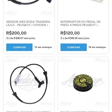
SENSOR ABS RODA TRASEIRA
INTERRUPTOR DO PEDAL DE
LE/LD - PEUGEOT / CITROEN /
FREIO 4 PINOS PEUGEOT /
DS - 4545L - ANDERCAR
CITROEN / DS - TODOS -
ANDERCAR
R$200,00
R$120,00
3
x
de
R$66,67
sem juros
2
x
de
R$60,00
sem juros
10
em estoque
19
em estoque