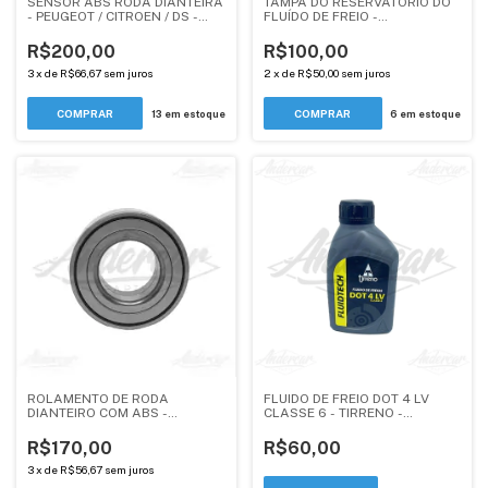
SENSOR ABS RODA DIANTEIRA
TAMPA DO RESERVATÓRIO DO
- PEUGEOT / CITROEN / DS -
FLUÍDO DE FREIO -
4545K - ANDERCAR
PEUGEOT/CITROEN/DS TODOS -
ORIGINAL
R$200,00
R$100,00
3
x
de
R$66,67
sem juros
2
x
de
R$50,00
sem juros
13
em estoque
6
em estoque
ROLAMENTO DE RODA
FLUIDO DE FREIO DOT 4 LV
DIANTEIRO COM ABS -
CLASSE 6 - TIRRENO -
PEUGEOT, CITROEN, DS -
PEUGEOT / CITROEN / DS
ANDERCAR
R$170,00
R$60,00
3
x
de
R$56,67
sem juros