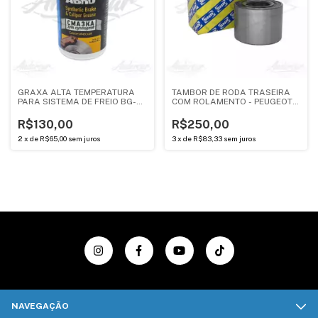
GRAXA ALTA TEMPERATURA
TAMBOR DE RODA TRASEIRA
PARA SISTEMA DE FREIO BG-
COM ROLAMENTO - PEUGEOT
200R
206, 207 / CITROEN C3 -
ANDERCAR
R$130,00
R$250,00
2
x
de
R$65,00
sem juros
3
x
de
R$83,33
sem juros
NAVEGAÇÃO