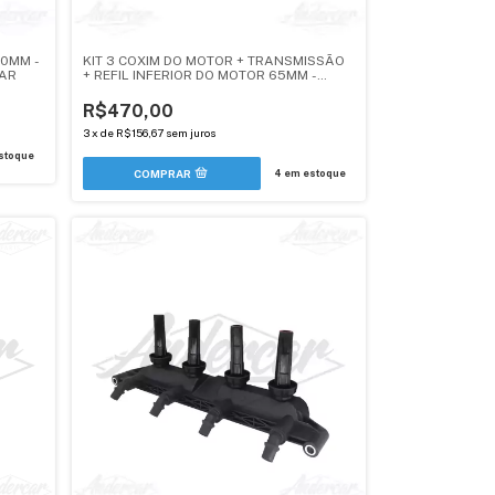
70MM -
KIT 3 COXIM DO MOTOR + TRANSMISSÃO
CAR
+ REFIL INFERIOR DO MOTOR 65MM -
PEUGEOT/CITROEN MOTOR 1.6 TU5JP4 /
EC5 - ANDERCAR
R$470,00
3
x
de
R$156,67
sem juros
stoque
4
em estoque