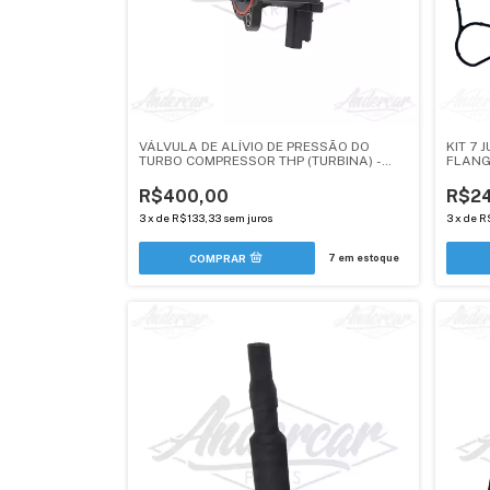
VÁLVULA DE ALÍVIO DE PRESSÃO DO
KIT 7 
TURBO COMPRESSOR THP (TURBINA) -
FLANG
PEUGEOT / CITROEN / DS (ANDERCAR)
- PEUG
R$400,00
R$2
3
x
de
R$133,33
sem juros
3
x
de
R
7
em estoque