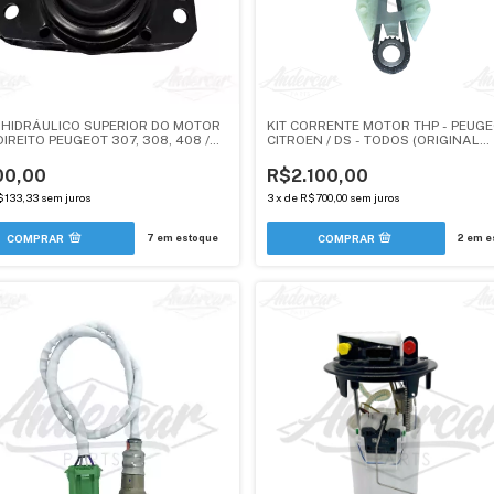
 HIDRÁULICO SUPERIOR DO MOTOR
KIT CORRENTE MOTOR THP - PEUGE
IREITO PEUGEOT 307, 308, 408 /
CITROEN / DS - TODOS (ORIGINAL
EN C4 TODOS 2.0 - ANDERCAR
FECHADO)
00,00
R$2.100,00
$133,33
sem juros
3
x
de
R$700,00
sem juros
7
em estoque
2
em e