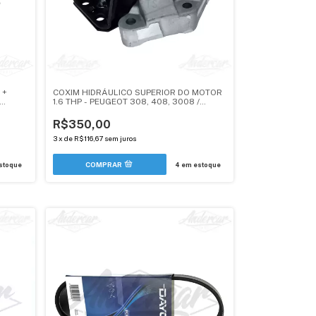
 +
COXIM HIDRÁULICO SUPERIOR DO MOTOR
1.6 THP - PEUGEOT 308, 408, 3008 /
N / DS
CITROEN C4 LOUNGE / DS3, DS4, DS5 -
ANDERCAR
R$350,00
3
x
de
R$116,67
sem juros
stoque
4
em estoque