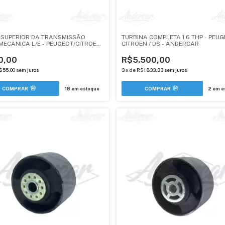
 SUPERIOR DA TRANSMISSÃO
TURBINA COMPLETA 1.6 THP - PEUG
MECÂNICA L/E - PEUGEOT/CITROEN
CITROEN / DS - ANDERCAR
- ANDERCAR
0,00
R$5.500,00
$55,00
sem juros
3
x
de
R$1.833,33
sem juros
18
em estoque
2
em e