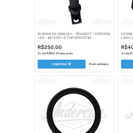
BOBINA DE IGNIÇÃO - PEUGEOT / CITROEN
COXIM
/ DS - MOTOR 1.6 THP EP6CDTM -
LADO D
ANDERCAR
CITRO
R$250,00
R$4
3
x
de
R$83,33
sem juros
3
x
de
R
9
em estoque