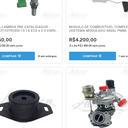
 LAMBDA PRE CATALISADOR -
MODULO DE COMBUSTÍVEL COMPL
T/CITROEN 1.5 1.6 EC5 e 2.0 EW10A
(SISTEMA MODULADO SINAL PWM) 
OS 57 CM - FIO ROXO CONECTOR
PEUGEOT 408 THP / CITROEN C4 L
 - ANDERCAR
THP - ANDERCAR
50,00
R$4.200,00
$150,00
sem juros
3
x
de
R$1.400,00
sem juros
8
em estoque
1
em e