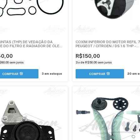
JUNTAS (THP) DE VEDAÇÃO DA
COXIM INFERIOR DO MOTOR REFIL 
E DO FILTRO E RADIADOR DE ÓLEO
PEUGEOT / CITROEN / DS 1.6 THP -
EOT / CITROEN / DS - ANDERCAR
ANDERCAR
40,00
R$150,00
$80,00
sem juros
3
x
de
R$50,00
sem juros
3
em estoque
20
em e