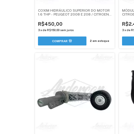
COXIM HIDRÁULICO SUPERIOR DO MOTOR
MÓDUL
1.6 THP - PEUGEOT 2008 E 208 / CITROEN
CITRO
DS3 ANDERCAR
R$450,00
R$2.
3
x
de
R$150,00
sem juros
3
x
de
R
2
em estoque