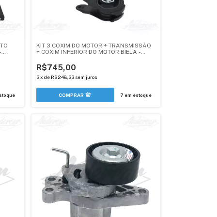
ETO
KIT 3 COXIM DO MOTOR + TRANSMISSÃO
-
+ COXIM INFERIOR DO MOTOR BIELA -
OUNGE
PEUGEOT/CITROEN MOTOR 2.0 EW10A -
ANDERCAR
R$745,00
3
x
de
R$248,33
sem juros
stoque
7
em estoque