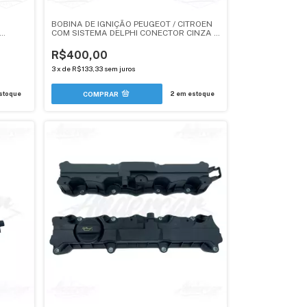
BOBINA DE IGNIÇÃO PEUGEOT / CITROEN
COM SISTEMA DELPHI CONECTOR CINZA -
ROEN /
1.4 TU3JP - 1.5 TU4JP - ANDERCAR
R$400,00
3
x
de
R$133,33
sem juros
stoque
2
em estoque