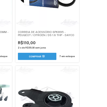
70MM -
CORREIA DE ACESSÓRIO 6PK895 -
PEUGEOT / CITROEN / DS 1.6 THP - DAYCO
R$110,00
2
x
de
R$55,00
sem juros
stoque
7
em estoque