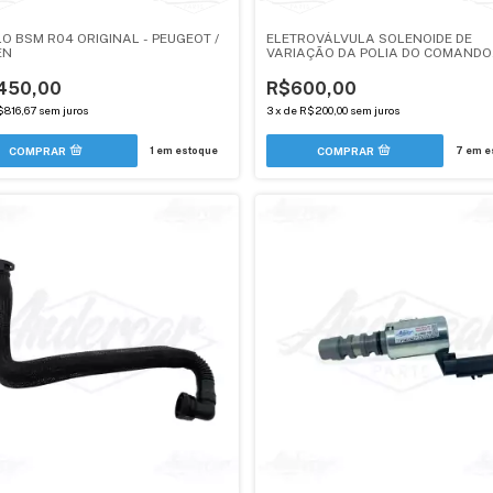
O BSM R04 ORIGINAL - PEUGEOT /
ELETROVÁLVULA SOLENOIDE DE
EN
VARIAÇÃO DA POLIA DO COMANDO
ADMISSÃO 1.6 THP - PEUGEOT / CIT
DS (ANDERCAR)
450,00
R$600,00
$816,67
sem juros
3
x
de
R$200,00
sem juros
1
em estoque
7
em e