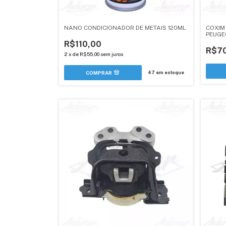
NANO CONDICIONADOR DE METAIS 120ML
COXIM
PEUGEO
R$110,00
R$7
2
x
de
R$55,00
sem juros
47
em estoque