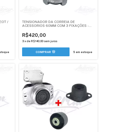
EOT /
TENSIONADOR DA CORREIA DE
ACESSORIOS 60MM COM 3 FIXAÇÕES -
1.4, 1.5, 1.6
R$420,00
3
x
de
R$140,00
sem juros
stoque
5
em estoque