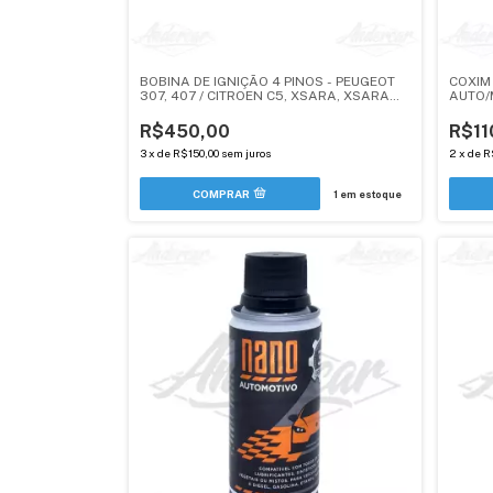
BOBINA DE IGNIÇÃO 4 PINOS - PEUGEOT
COXIM
307, 407 / CITROEN C5, XSARA, XSARA
AUTO/
PICASSO 2.0 EW10JP4 118/138 CV -
- 2.0 
ANDERCAR
R$450,00
R$11
3
x
de
R$150,00
sem juros
2
x
de
R
1
em estoque