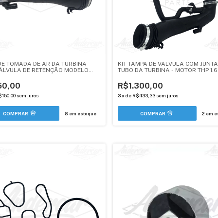
DE TOMADA DE AR DA TURBINA
KIT TAMPA DE VÁLVULA COM JUNTA
ÁLVULA DE RETENÇÃO MODELO
TUBO DA TURBINA - MOTOR THP 1.6
 PEUGEOT / CITROEN / DS THP 1.6
MODELO NOVO - PEUGEOT / CITROE
RCAR)
- ANDERCAR
50,00
R$1.300,00
$150,00
sem juros
3
x
de
R$433,33
sem juros
8
em estoque
2
em e