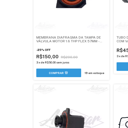
MEMBRANA DIAFRAGMA DA TAMPA DE
TUBO 
VÁLVULA MOTOR 1.6 THP FLEX 57MM -
COM V
ANDERCAR
NOVO -
(ANDE
R$4
-
25
%
OFF
R$150,00
3
x
de
R
R$200,00
3
x
de
R$50,00
sem juros
19
em estoque