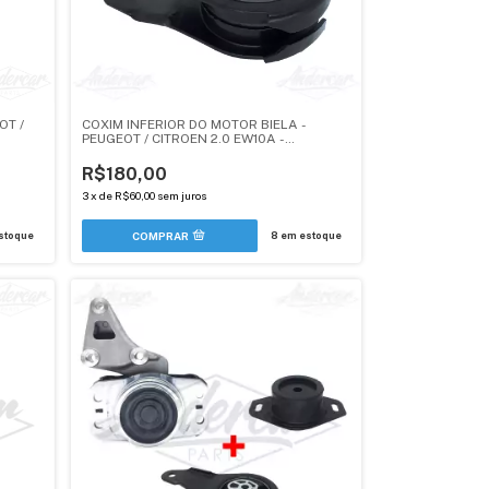
OT /
COXIM INFERIOR DO MOTOR BIELA -
PEUGEOT / CITROEN 2.0 EW10A -
ANDERCAR
R$180,00
3
x
de
R$60,00
sem juros
stoque
8
em estoque