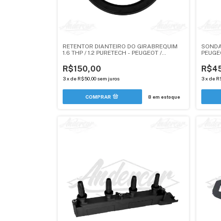
RETENTOR DIANTEIRO DO GIRABREQUIM
SONDA
1.6 THP / 1.2 PURETECH - PEUGEOT /
PEUGEO
CITROEN / DS - ANDERCAR
- 4 FI
VERDE
R$150,00
R$4
3
x
de
R$50,00
sem juros
3
x
de
R
8
em estoque