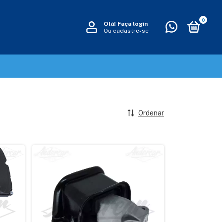
0
Olá!
Faça login
Ou cadastre-se
Ordenar