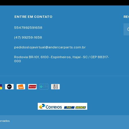
ENTRE EM CONTATO
RE
5547992591658
(47) 99259-1658‬
pedidoslojavirtual@andercarparts.com.br
Rodovia BR-101, 6100 - Espinheiros, Itajaí - SC / CEP 88317-
000
ervados.