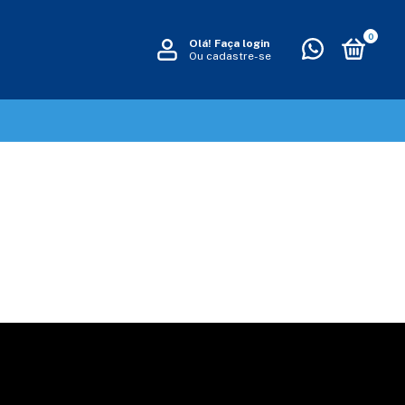
0
Olá!
Faça login
Ou cadastre-se